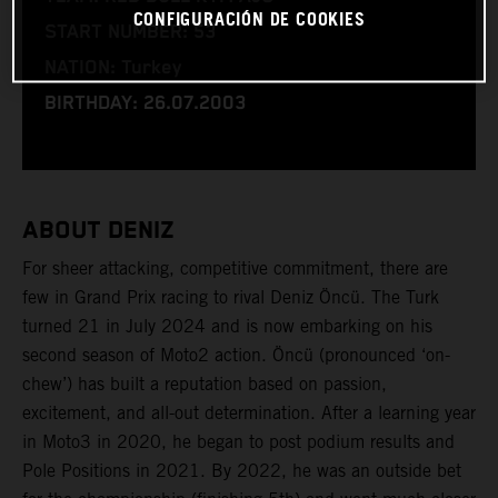
CONFIGURACIÓN DE COOKIES
START NUMBER: 53
NATION: Turkey
BIRTHDAY: 26.07.2003
ABOUT DENIZ
For sheer attacking, competitive commitment, there are
few in Grand Prix racing to rival Deniz Öncü. The Turk
turned 21 in July 2024 and is now embarking on his
second season of Moto2 action. Öncü (pronounced ‘on-
chew’) has built a reputation based on passion,
excitement, and all-out determination. After a learning year
in Moto3 in 2020, he began to post podium results and
Pole Positions in 2021. By 2022, he was an outside bet