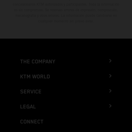
concesionarios KTM autorizados y participantes. Toda la información
es sin compromiso. Se reservan errores de impresión, composición,
mecanografía y otros errores. La información puede cambiarse en
cualquier momento sin previo aviso.
THE COMPANY
KTM WORLD
SERVICE
LEGAL
CONNECT