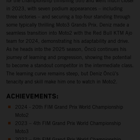
for the championship (finishing 5th) and went much closer
in 2023, with seven podium appearances – including
three victories – and securing a top-four standing through
some typically thrilling Moto3 Grands Prix. Deniz made a
seamless transition into Moto2 with the Red Bull KTM Ajo
team for 2024, demonstrating his adaptability and drive.
As he heads into the 2025 season, Öncü continues his
journey of learning and progression, showing the potential
to become a standout competitor in the intermediate class.
The learning curve remains steep, but Deniz Öncü’s
tenacity and skill make him one to watch in Moto2.
ACHIEVEMENTS:
2024 - 20th FIM Grand Prix World Championship
Moto2
2023 – 4th FIM Grand Prix World Championship
Moto3
2022 – 5th FIM Grand Prix World Championship