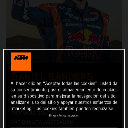
DANIEL SANDERS
Al hacer clic en “Aceptar todas las cookies”, usted da
su consentimiento para el almacenamiento de cookies
TEAM: RED BULL KTM FACTORY RACING
en su dispositivo para mejorar la navegación del sitio,
analizar el uso del sitio y apoyar nuestros esfuerzos de
RACING NUMBER: 1
marketing. Las cookies también pueden rechazarse.
NICKNAME: CHUCKY
Privacy Policy
Impresión
NATIONALITY: AUSTRALIAN