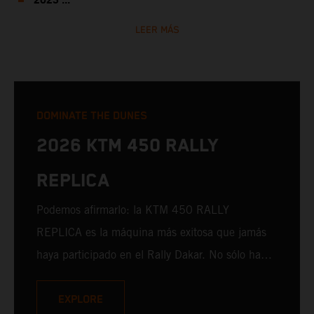
2023 ...
LEER MÁS
DOMINATE THE DUNES
2026 KTM 450 RALLY
REPLICA
Podemos afirmarlo: la KTM 450 RALLY
REPLICA es la máquina más exitosa que jamás
haya participado en el Rally Dakar. No sólo ha
subido al escalón más alto del podio de la mano
de profesionales experimentados, sino que sus
EXPLORE