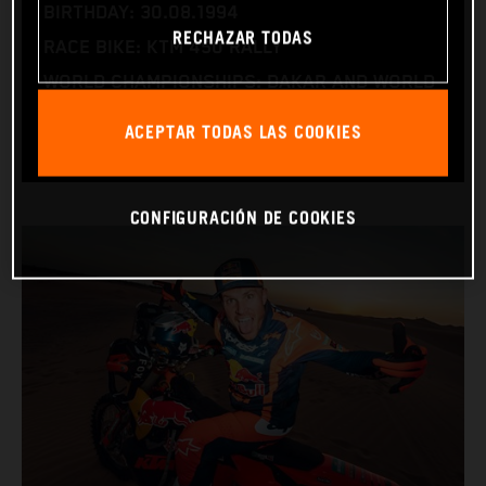
BIRTHDAY: 30.08.1994
RECHAZAR TODAS
RACE BIKE: KTM 450 RALLY
WORLD CHAMPIONSHIPS: DAKAR AND WORLD
RALLY-RAID
ACEPTAR TODAS LAS COOKIES
CONFIGURACIÓN DE COOKIES