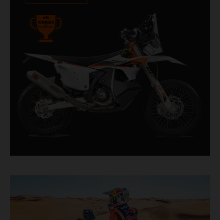
victorias en manos de pilotos privados son
igualmente impresionantes. Con 11 de las 20
victorias de KTM en el Dakar y 245 victorias de
etapa, la KTM 450 RALLY RÉPLICA sigue
siendo la máquina más cercana a una moto
Factory disponible en los concesionarios.
Esta motocicleta está diseñada, desarrollada y
producida en Austria.