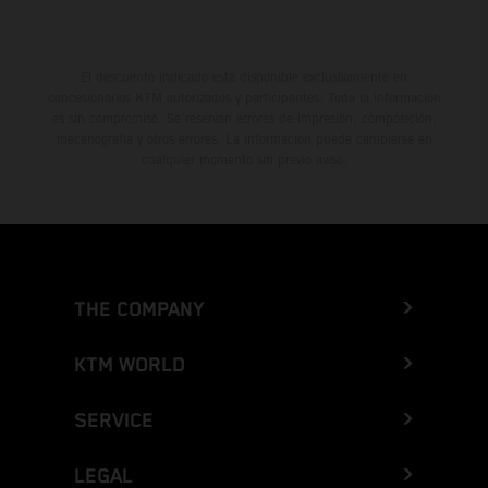
El descuento indicado está disponible exclusivamente en
concesionarios KTM autorizados y participantes. Toda la información
es sin compromiso. Se reservan errores de impresión, composición,
mecanografía y otros errores. La información puede cambiarse en
cualquier momento sin previo aviso.
THE COMPANY
KTM WORLD
SERVICE
LEGAL