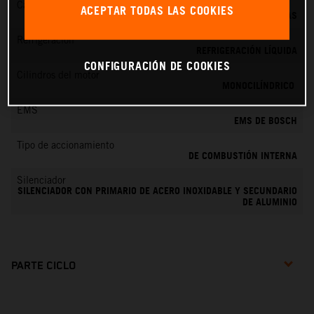
Cambio
ACEPTAR TODAS LAS COOKIES
6 MARCHAS
Refrigeración
REFRIGERACIÓN LÍQUIDA
CONFIGURACIÓN DE COOKIES
Cilindros del motor
MONOCILÍNDRICO
EMS
EMS DE BOSCH
Tipo de accionamiento
DE COMBUSTIÓN INTERNA
Silenciador
SILENCIADOR CON PRIMARIO DE ACERO INOXIDABLE Y SECUNDARIO
DE ALUMINIO
PARTE CICLO