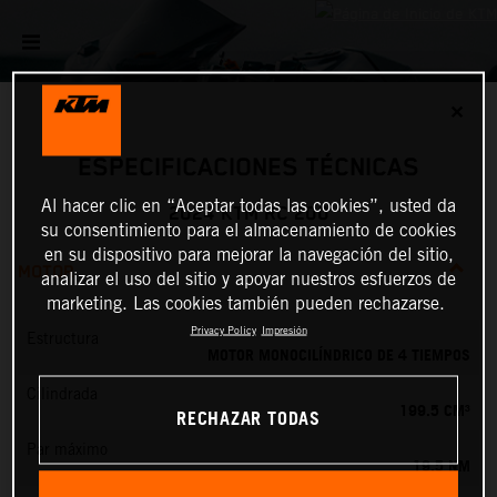
✕
ESPECIFICACIONES TÉCNICAS
Al hacer clic en “Aceptar todas las cookies”, usted da
2024 KTM RC 200
su consentimiento para el almacenamiento de cookies
en su dispositivo para mejorar la navegación del sitio,
MOTOR
analizar el uso del sitio y apoyar nuestros esfuerzos de
marketing. Las cookies también pueden rechazarse.
Privacy Policy
Impresión
Estructura
MOTOR MONOCILÍNDRICO DE 4 TIEMPOS
Cilindrada
199.5 CM³
RECHAZAR TODAS
Par máximo
19.5 NM