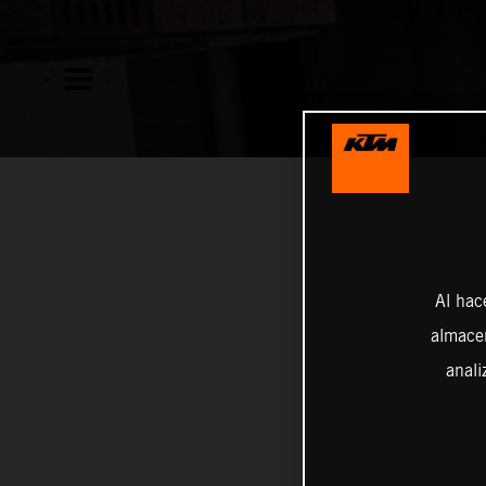
Al hac
almacen
anali