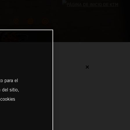
✕
o para el
del sitio,
 cookies