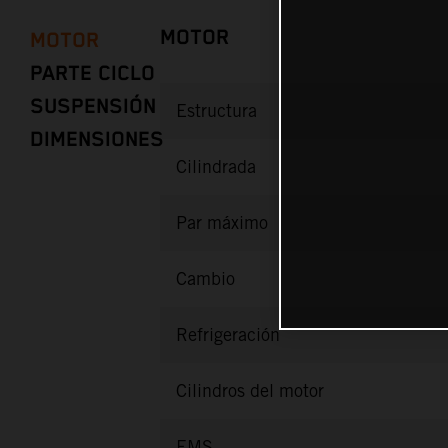
MOTOR
MOTOR
PARTE CICLO
SUSPENSIÓN
Estructura
DIMENSIONES
Cilindrada
Par máximo
Cambio
Refrigeración
Cilindros del motor
EMS