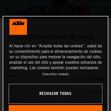
✕
ESPECIFICACIONES TÉCNICAS
Al hacer clic en “Aceptar todas las cookies”, usted da
2024 KTM 1390 SUPER DUKE R
su consentimiento para el almacenamiento de cookies
en su dispositivo para mejorar la navegación del sitio,
MOTOR
analizar el uso del sitio y apoyar nuestros esfuerzos de
marketing. Las cookies también pueden rechazarse.
Privacy Policy
Impresión
Estructura
V2 A 75º, 4 TIEMPOS
Cilindrada
1350 CM³
RECHAZAR TODAS
Par máximo
145 NM