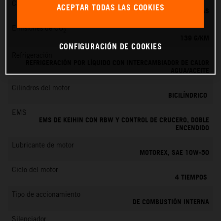
Cambio
ACEPTAR TODAS LAS COOKIES
6 MARCHAS
Emisiones de CO
2
139 G/KM
CONFIGURACIÓN DE COOKIES
Refrigeración
REFRIGERACIÓN POR LÍQUIDO CON INTERCAMBIADOR DE CALOR
AGUA/ACEITE
Cilindros del motor
BICILÍNDRICO
EMS
EMS DE KEIHIN CON RBW Y CONTROL DE CRUCERO, DOBLE
ENCENDIDO
Lubricante de motor
MOTOREX, SAE 10W-50
Ciclo del motor
4 TIEMPOS
Tipo de accionamiento
DE COMBUSTIÓN INTERNA
Silenciador