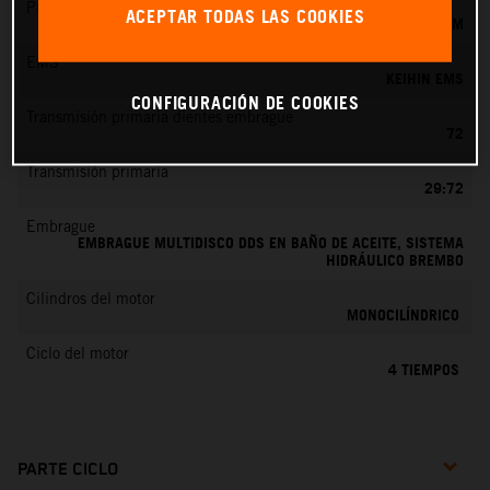
Preparación de la mezcla
ACEPTAR TODAS LAS COOKIES
KEIHIN EFI, TOBERA DE 44 MM
EMS
KEIHIN EMS
CONFIGURACIÓN DE COOKIES
Transmisión primaria dientes embrague
72
Transmisión primaria
29:72
Embrague
EMBRAGUE MULTIDISCO DDS EN BAÑO DE ACEITE, SISTEMA
HIDRÁULICO BREMBO
Cilindros del motor
MONOCILÍNDRICO
Ciclo del motor
4 TIEMPOS
PARTE CICLO