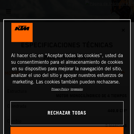
✕
ESPECIFICACIONES TÉCNICAS
Al hacer clic en “Aceptar todas las cookies”, usted da
2026 KTM 450 SX-F
su consentimiento para el almacenamiento de cookies
en su dispositivo para mejorar la navegación del sitio,
MOTOR
analizar el uso del sitio y apoyar nuestros esfuerzos de
marketing. Las cookies también pueden rechazarse.
Privacy Policy
Impresión
Estructura
MOTOR MONOCILÍNDRICO DE 4 TIEMPOS
Cilindrada
449.9 CM³
RECHAZAR TODAS
Cambio
5 MARCHAS