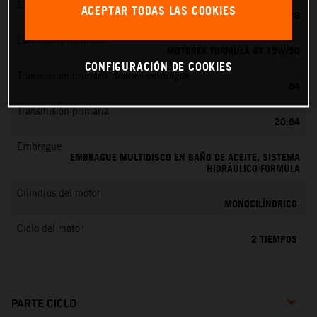
EMS
ACEPTAR TODAS LAS COOKIES
KEIHIN PWK 28
Lubricante de motor
MOTOREX FORMULA 4T 15W/50
CONFIGURACIÓN DE COOKIES
Transmisión primaria dientes embrague
64
Transmisión primaria
20:64
Embrague
EMBRAGUE MULTIDISCO EN BAÑO DE ACEITE, SISTEMA
HIDRÁULICO FORMULA
Cilindros del motor
MONOCILÍNDRICO
Ciclo del motor
2 TIEMPOS
PARTE CICLO