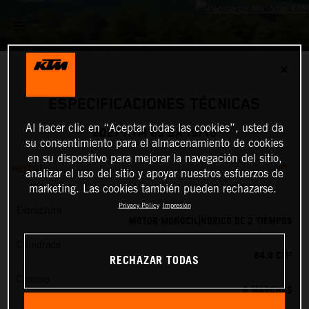
✕
ESPECIFICACIONES TÉCNICAS
Al hacer clic en “Aceptar todas las cookies”, usted da
2027 KTM 85 SX 19/16
su consentimiento para el almacenamiento de cookies
en su dispositivo para mejorar la navegación del sitio,
MOTOR
analizar el uso del sitio y apoyar nuestros esfuerzos de
marketing. Las cookies también pueden rechazarse.
Privacy Policy
Impresión
Estructura
MOTOR MONOCILÍNDRICO DE 2 TIEMPOS
Cilindrada
84.9 CM³
RECHAZAR TODAS
Cambio
6 MARCHAS