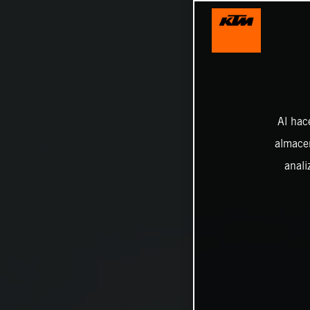
Al hac
almacen
anali