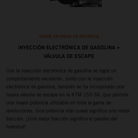
SUAVE ENTREGA DE POTENCIA
INYECCIÓN ELECTRÓNICA DE GASOLINA +
VÁLVULA DE ESCAPE
o
M
m
Con la inyección electrónica de gasolina se logra un
p
comportamiento excelente. Junto con la inyección
p
electrónica de gasolina, también se ha incorporado una
m
nueva válvula de escape en la KTM 150 SX, que permite
a
s
una mayor potencia utilizable en toda la gama de
c
revoluciones. Una potencia más suave significa una mejor
tracción. ¡Una mejor tracción significa el paraíso del
holeshot!