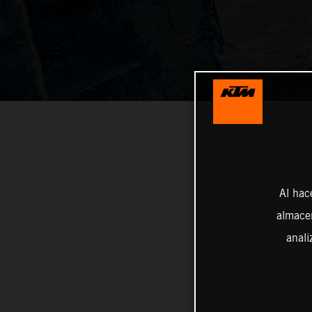
Al hac
almacen
anali