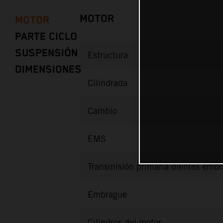
MOTOR
MOTOR
PARTE CICLO
SUSPENSIÓN
Estructura
DIMENSIONES
Cilindrada
Cambio
EMS
Transmisión primaria dientes emb
Embrague
Cilindros del motor