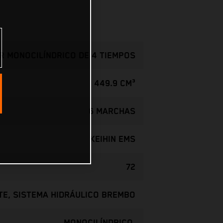
 MONOCILÍNDRICO DE 4 TIEMPOS
449.9 CM³
6 MARCHAS
KEIHIN EMS
72
TE, SISTEMA HIDRÁULICO BREMBO