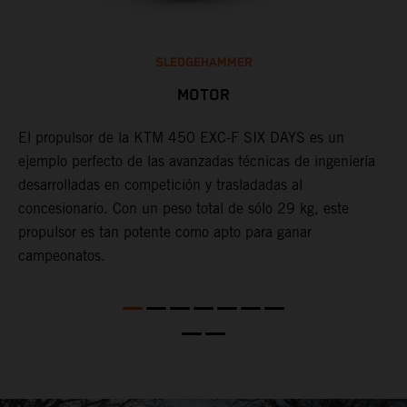
SLEDGEHAMMER
MOTOR
El propulsor de la KTM 450 EXC-F SIX DAYS es un
L
ejemplo perfecto de las avanzadas técnicas de ingeniería
u
X
desarrolladas en competición y trasladadas al
m
concesionario. Con un peso total de sólo 29 kg, este
f
propulsor es tan potente como apto para ganar
f
campeonatos.
e
a
c
e
i
c
t