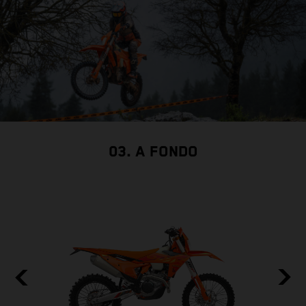
c
03. A FONDO