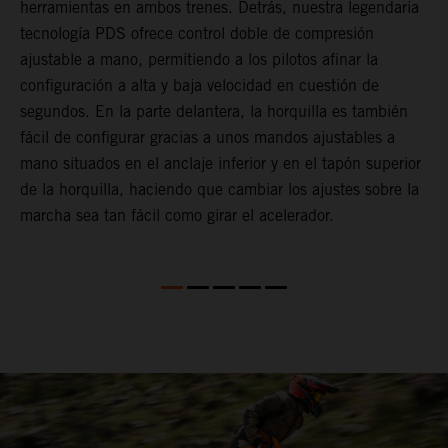
herramientas en ambos trenes. Detrás, nuestra legendaria
t
tecnología PDS ofrece control doble de compresión
m
ajustable a mano, permitiendo a los pilotos afinar la
a
configuración a alta y baja velocidad en cuestión de
f
segundos. En la parte delantera, la horquilla es también
d
fácil de configurar gracias a unos mandos ajustables a
T
mano situados en el anclaje inferior y en el tapón superior
s
de la horquilla, haciendo que cambiar los ajustes sobre la
s
marcha sea tan fácil como girar el acelerador.
a
m