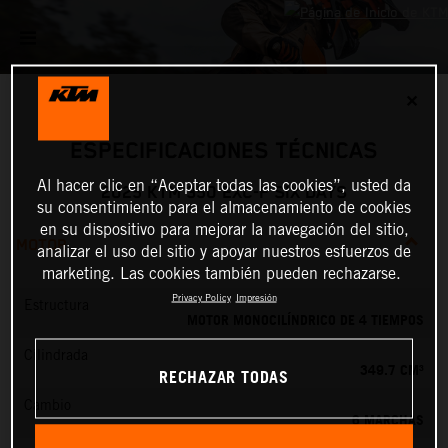
✕
ESPECIFICACIONES TÉCNICAS
Al hacer clic en “Aceptar todas las cookies”, usted da
2025 KTM 350 EXC-F SIX DAYS
su consentimiento para el almacenamiento de cookies
en su dispositivo para mejorar la navegación del sitio,
MOTOR
analizar el uso del sitio y apoyar nuestros esfuerzos de
marketing. Las cookies también pueden rechazarse.
Privacy Policy
Impresión
Estructura
MOTOR MONOCILÍNDRICO DE 4 TIEMPOS
Cilindrada
349.7 CM³
RECHAZAR TODAS
Cambio
6 MARCHAS