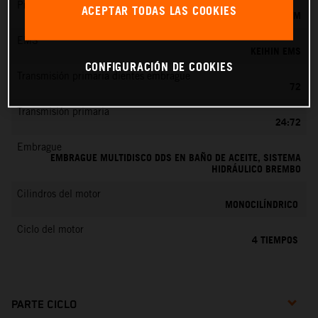
Preparación de la mezcla
ACEPTAR TODAS LAS COOKIES
KEIHIN EFI, TOBERA DE 42 MM
EMS
KEIHIN EMS
CONFIGURACIÓN DE COOKIES
Transmisión primaria dientes embrague
72
Transmisión primaria
24:72
Embrague
EMBRAGUE MULTIDISCO DDS EN BAÑO DE ACEITE, SISTEMA
HIDRÁULICO BREMBO
Cilindros del motor
MONOCILÍNDRICO
Ciclo del motor
4 TIEMPOS
PARTE CICLO