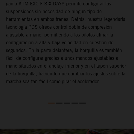
gama KTM EXC-F SIX DAYS permite configurar las
m
suspensiones sin necesidad de ningún tipo de
p
herramientas en ambos trenes. Detrás, nuestra legendaria
t
tecnología PDS ofrece control doble de compresión
m
ajustable a mano, permitiendo a los pilotos afinar la
a
configuración a alta y baja velocidad en cuestión de
f
segundos. En la parte delantera, la horquilla es también
d
fácil de configurar gracias a unos mandos ajustables a
T
mano situados en el anclaje inferior y en el tapón superior
s
de la horquilla, haciendo que cambiar los ajustes sobre la
s
marcha sea tan fácil como girar el acelerador.
a
m