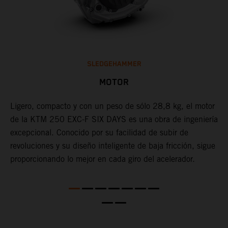
SLEDGEHAMMER
MOTOR
Ligero, compacto y con un peso de sólo 28,8 kg, el motor
L
de la KTM 250 EXC-F SIX DAYS es una obra de ingeniería
u
X
excepcional. Conocido por su facilidad de subir de
m
revoluciones y su diseño inteligente de baja fricción, sigue
f
proporcionando lo mejor en cada giro del acelerador.
f
e
a
c
e
i