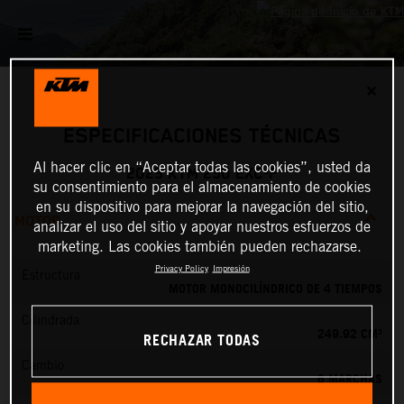
✕
ESPECIFICACIONES TÉCNICAS
Al hacer clic en “Aceptar todas las cookies”, usted da
2025 KTM 250 EXC-F
su consentimiento para el almacenamiento de cookies
en su dispositivo para mejorar la navegación del sitio,
MOTOR
analizar el uso del sitio y apoyar nuestros esfuerzos de
marketing. Las cookies también pueden rechazarse.
Privacy Policy
Impresión
Estructura
MOTOR MONOCILÍNDRICO DE 4 TIEMPOS
Cilindrada
249.92 CM³
RECHAZAR TODAS
Cambio
6 MARCHAS