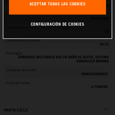
Preparación de la mezcla
ACEPTAR TODAS LAS COOKIES
KEIHIN EFI, TOBERA DE 42 MM
EMS
KEIHIN EMS
CONFIGURACIÓN DE COOKIES
Transmisión primaria dientes embrague
72
Transmisión primaria
24:72
Embrague
EMBRAGUE MULTIDISCO DDS EN BAÑO DE ACEITE, SISTEMA
HIDRÁULICO BREMBO
Cilindros del motor
MONOCILÍNDRICO
Ciclo del motor
4 TIEMPOS
PARTE CICLO