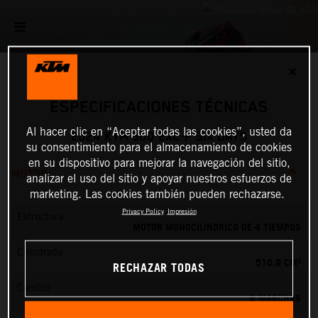
✕
ESPECIFICACIONES TÉCNICAS
Al hacer clic en “Aceptar todas las cookies”, usted da
2024 KTM 500 EXC-F SIX DAYS
su consentimiento para el almacenamiento de cookies
en su dispositivo para mejorar la navegación del sitio,
MOTOR
analizar el uso del sitio y apoyar nuestros esfuerzos de
marketing. Las cookies también pueden rechazarse.
Privacy Policy
Impresión
Estructura
MOTOR MONOCILÍNDRICO DE 4 TIEMPOS
Cilindrada
510.9 CM³
RECHAZAR TODAS
Cambio
6 MARCHAS