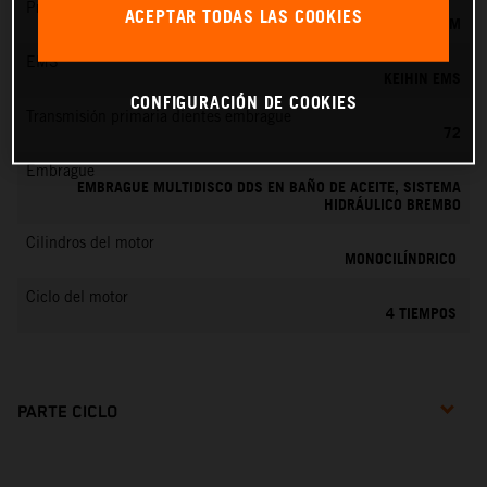
Preparación de la mezcla
ACEPTAR TODAS LAS COOKIES
KEIHIN EFI, TOBERA DE 42 MM
EMS
KEIHIN EMS
CONFIGURACIÓN DE COOKIES
Transmisión primaria dientes embrague
72
Embrague
EMBRAGUE MULTIDISCO DDS EN BAÑO DE ACEITE, SISTEMA
HIDRÁULICO BREMBO
Cilindros del motor
MONOCILÍNDRICO
Ciclo del motor
4 TIEMPOS
PARTE CICLO