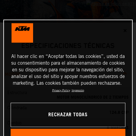
✕
ESPECIFICACIONES TÉCNICAS
Al hacer clic en “Aceptar todas las cookies”, usted da
2026 KTM 125 XC-W
su consentimiento para el almacenamiento de cookies
en su dispositivo para mejorar la navegación del sitio,
MOTOR
analizar el uso del sitio y apoyar nuestros esfuerzos de
marketing. Las cookies también pueden rechazarse.
Privacy Policy
Impresión
Estructura
MOTOR MONOCILÍNDRICO DE 2 TIEMPOS
Cilindrada
124.8 CM³
RECHAZAR TODAS
Cambio
6 MARCHAS