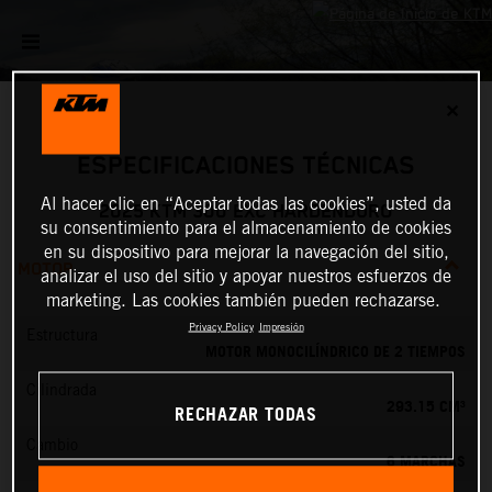
✕
ESPECIFICACIONES TÉCNICAS
Al hacer clic en “Aceptar todas las cookies”, usted da
2025 KTM 300 EXC HARDENDURO
su consentimiento para el almacenamiento de cookies
en su dispositivo para mejorar la navegación del sitio,
MOTOR
analizar el uso del sitio y apoyar nuestros esfuerzos de
marketing. Las cookies también pueden rechazarse.
Privacy Policy
Impresión
Estructura
MOTOR MONOCILÍNDRICO DE 2 TIEMPOS
Cilindrada
293.15 CM³
RECHAZAR TODAS
Cambio
6 MARCHAS