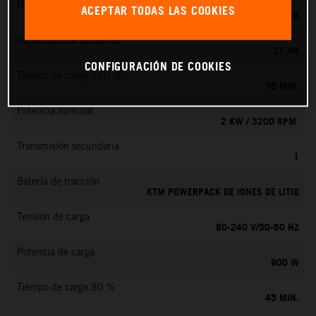
Número máx. de revoluciones
ACEPTAR TODAS LAS COOKIES
6000 RPM
Capacidad de la batería
21 AH
CONFIGURACIÓN DE COOKIES
Tiempo de carga 100 %
70 MIN.
Potencia nominal
2 KW / 3200 RPM
Transmisión secundaria
1
Batería de tracción
KTM POWERPACK DE IONES DE LITIO
Tensión de carga
80-240 V/50-60 HZ
Potencia de carga
900 W
Tiempo de carga 80 %
45 MIN.