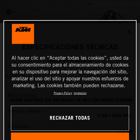
✕
ESPECIFICACIONES TÉCNICAS
Al hacer clic en “Aceptar todas las cookies”, usted da
2026 KTM SX-E 5
su consentimiento para el almacenamiento de cookies
en su dispositivo para mejorar la navegación del sitio,
MOTOR
analizar el uso del sitio y apoyar nuestros esfuerzos de
marketing. Las cookies también pueden rechazarse.
Privacy Policy
Impresión
Motor eléctrico
MOTOR ELÉCTRICO SIN ESCOBILLAS DE 48 V CON ROTOR EXTERIOR
Potencia máxima
5 KW / 3900 RPM
RECHAZAR TODAS
Par máximo
13.8 NM