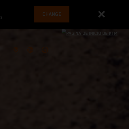
CHANGE
es