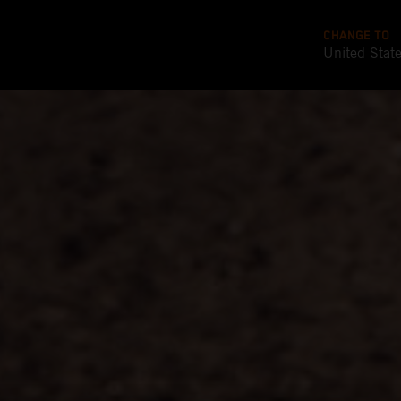
CHANGE TO
United Stat