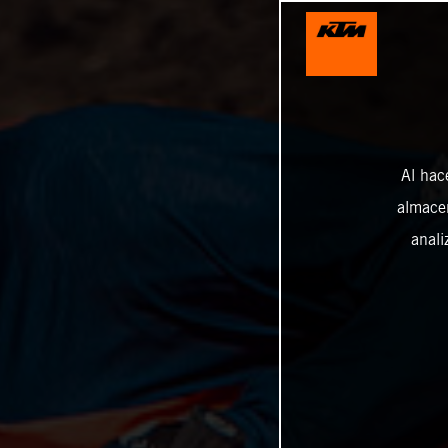
Al hac
almacen
anali