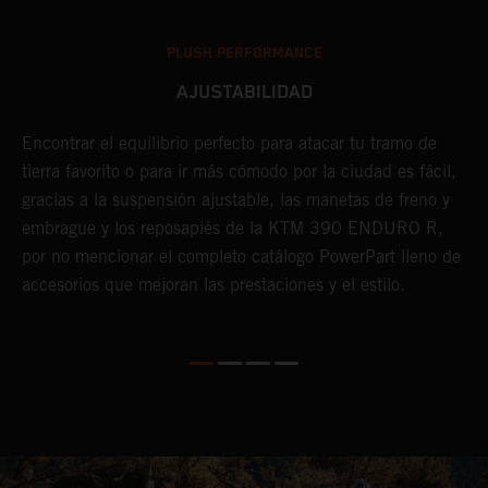
PLUSH PERFORMANCE
AJUSTABILIDAD
Encontrar el equilibrio perfecto para atacar tu tramo de
E
tierra favorito o para ir más cómodo por la ciudad es fácil,
p
gracias a la suspensión ajustable, las manetas de freno y
e
embrague y los reposapiés de la KTM 390 ENDURO R,
c
por no mencionar el completo catálogo PowerPart lleno de
f
accesorios que mejoran las prestaciones y el estilo.
r
r
d
a
m
C