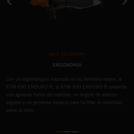
RACE TO COMFORT
ERGONOMÍA
Con un ergotriángulo inspirado en su hermana mayor, la
I
KTM 690 ENDURO R, la KTM 390 ENDURO R presenta
a
n
una agresiva forma del manillar, un ángulo de asiento
K
erguido y un generoso espacio para facilitar la movilidad
d
sobre la moto.
c