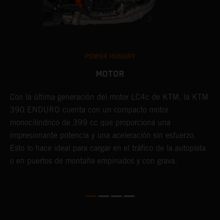
POWER HUNGRY
MOTOR
Con la última generación del motor LC4c de KTM, la KTM
L
390 ENDURO cuenta con un compacto motor
s
.
monocilíndrico de 399 cc que proporciona una
m
e
impresionante potencia y una aceleración sin esfuerzo.
m
Esto lo hace ideal para cargar en el tráfico de la autopista
e
o en puertos de montaña empinados y con grava.
C
f