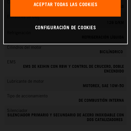
Cambio
ACEPTAR TODAS LAS COOKIES
6 MARCHAS
Emisiones de CO
2
129 G/KM
CONFIGURACIÓN DE COOKIES
Refrigeración
REFRIGERACIÓN LÍQUIDA
Cilindros del motor
BICILÍNDRICO
EMS
EMS DE KEIHIN CON RBW Y CONTROL DE CRUCERO, DOBLE
ENCENDIDO
Lubricante de motor
MOTOREX, SAE 10W-50
Tipo de accionamiento
DE COMBUSTIÓN INTERNA
Silenciador
SILENCIADOR PRIMARIO Y SECUNDARIO DE ACERO INOXIDABLE CON
DOS CATALIZADORES