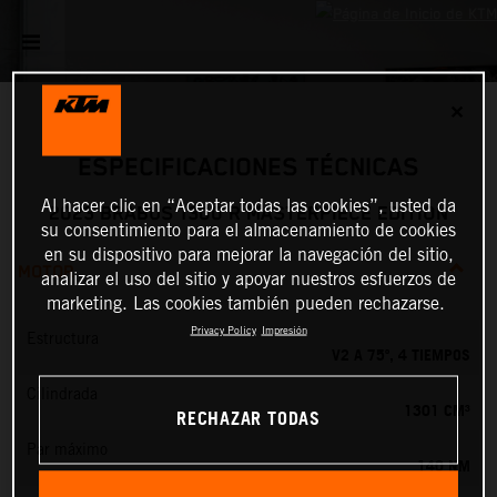
✕
ESPECIFICACIONES TÉCNICAS
Al hacer clic en “Aceptar todas las cookies”, usted da
2023 BRABUS 1300 R MASTERPIECE EDITION
su consentimiento para el almacenamiento de cookies
en su dispositivo para mejorar la navegación del sitio,
MOTOR
analizar el uso del sitio y apoyar nuestros esfuerzos de
marketing. Las cookies también pueden rechazarse.
Privacy Policy
Impresión
Estructura
V2 A 75º, 4 TIEMPOS
Cilindrada
1301 CM³
RECHAZAR TODAS
Par máximo
140 NM