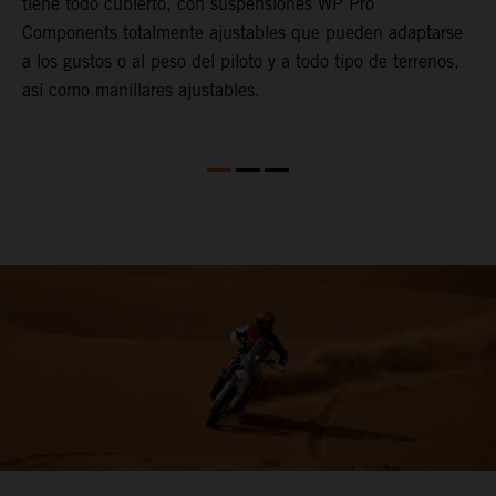
tiene todo cubierto, con suspensiones WP Pro
c
Components totalmente ajustables que pueden adaptarse
i
a los gustos o al peso del piloto y a todo tipo de terrenos,
d
así como manillares ajustables.
f
l
c
d