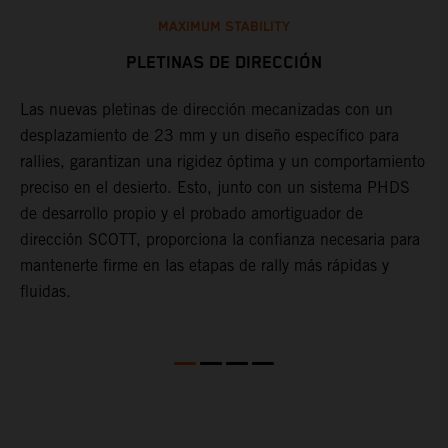
MAXIMUM STABILITY
PLETINAS DE DIRECCIÓN
Las nuevas pletinas de dirección mecanizadas con un
M
desplazamiento de 23 mm y un diseño específico para
e
rallies, garantizan una rigidez óptima y un comportamiento
2
e
preciso en el desierto. Esto, junto con un sistema PHDS
r
de desarrollo propio y el probado amortiguador de
a
dirección SCOTT, proporciona la confianza necesaria para
y
mantenerte firme en las etapas de rally más rápidas y
s
fluidas.
p
a