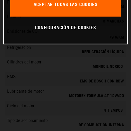
Par máximo
ACEPTAR TODAS LAS COOKIES
39 NM
Cambio
6 MARCHAS
CONFIGURACIÓN DE COOKIES
Emisiones de CO
2
79 G/KM
Refrigeración
REFRIGERACIÓN LÍQUIDA
Cilindros del motor
MONOCILÍNDRICO
EMS
EMS DE BOSCH CON RBW
Lubricante de motor
MOTOREX FORMULA 4T 15W/50
Ciclo del motor
4 TIEMPOS
Tipo de accionamiento
DE COMBUSTIÓN INTERNA