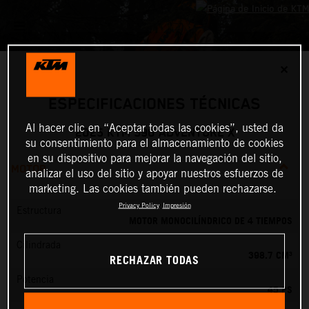
✕
ESPECIFICACIONES TÉCNICAS
Al hacer clic en “Aceptar todas las cookies”, usted da
2025 KTM 390 ADVENTURE X
su consentimiento para el almacenamiento de cookies
en su dispositivo para mejorar la navegación del sitio,
MOTOR
analizar el uso del sitio y apoyar nuestros esfuerzos de
marketing. Las cookies también pueden rechazarse.
Privacy Policy
Impresión
Estructura
MOTOR MONOCILÍNDRICO DE 4 TIEMPOS
Cilindrada
398.7 CM³
RECHAZAR TODAS
Potencia
45 PS