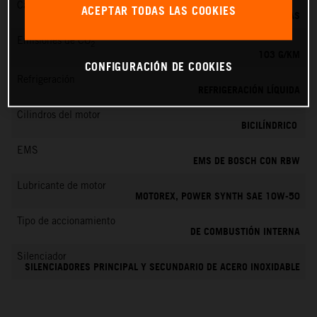
Cambio
ACEPTAR TODAS LAS COOKIES
6 MARCHAS
Emisiones de CO
2
103 G/KM
CONFIGURACIÓN DE COOKIES
Refrigeración
REFRIGERACIÓN LÍQUIDA
Cilindros del motor
BICILÍNDRICO
EMS
EMS DE BOSCH CON RBW
Lubricante de motor
MOTOREX, POWER SYNTH SAE 10W-50
Tipo de accionamiento
DE COMBUSTIÓN INTERNA
Silenciador
SILENCIADORES PRINCIPAL Y SECUNDARIO DE ACERO INOXIDABLE