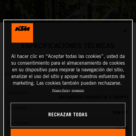
✕
ESPECIFICACIONES TÉCNICAS
Al hacer clic en “Aceptar todas las cookies”, usted da
2024 KTM 890 ADVENTURE R
su consentimiento para el almacenamiento de cookies
en su dispositivo para mejorar la navegación del sitio,
MOTOR
analizar el uso del sitio y apoyar nuestros esfuerzos de
marketing. Las cookies también pueden rechazarse.
Privacy Policy
Impresión
Estructura
BICILÍNDRICO PARALELO DE 4 TIEMPOS
Cilindrada
889 CM³
RECHAZAR TODAS
Par máximo
100 NM