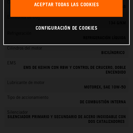
Cambio
ACEPTAR TODAS LAS COOKIES
6 MARCHAS
Emisiones de CO
2
134 G/KM
CONFIGURACIÓN DE COOKIES
Refrigeración
REFRIGERACIÓN LÍQUIDA
Cilindros del motor
BICILÍNDRICO
EMS
EMS DE KEIHIN CON RBW Y CONTROL DE CRUCERO, DOBLE
ENCENDIDO
Lubricante de motor
MOTOREX, SAE 10W-50
Tipo de accionamiento
DE COMBUSTIÓN INTERNA
Silenciador
SILENCIADOR PRIMARIO Y SECUNDARIO DE ACERO INOXIDABLE CON
DOS CATALIZADORES