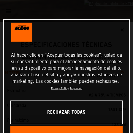
✕
ESPECIFICACIONES TÉCNICAS
Al hacer clic en “Aceptar todas las cookies”, usted da
2024 KTM 1290 SUPER ADVENTURE R
su consentimiento para el almacenamiento de cookies
en su dispositivo para mejorar la navegación del sitio,
MOTOR
analizar el uso del sitio y apoyar nuestros esfuerzos de
marketing. Las cookies también pueden rechazarse.
Privacy Policy
Impresión
Estructura
V2 A 75º, 4 TIEMPOS
Cilindrada
1301 CM³
RECHAZAR TODAS
Par máximo
138 NM