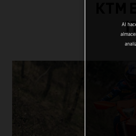
KTM 
I
Al hac
almacen
anali