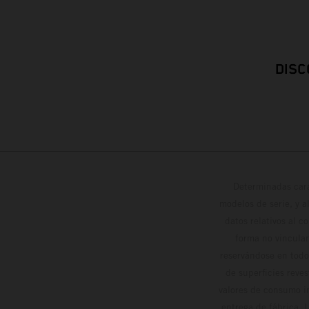
DISC
Determinadas cara
modelos de serie, y 
datos relativos al c
forma no vinculan
reservándose en todo
de superficies reve
valores de consumo in
entrega de fábrica. 