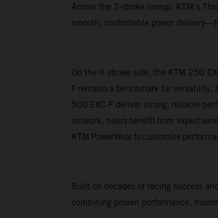
Across the 2-stroke lineup, KTM’s Thro
smooth, controllable power delivery—fr
On the 4-stroke side, the KTM 250 EX
F remains a benchmark for versatility,
500 EXC-F deliver strong, reliable pe
network, riders benefit from expert ser
KTM PowerWear to customize performan
Built on decades of racing success a
combining proven performance, modern 