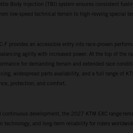
ttle Body Injection (TBI) system ensures consistent fuelin
om low-speed technical terrain to high-revving special te
C-F provides an accessible entry into race-proven perfo
 balancing agility with increased power. At the top of t
rformance for demanding terrain and extended race condit
vicing, widespread parts availability, and a full range of 
ce, protection, and comfort.
nd continuous development, the 2027 KTM EXC range rema
technology, and long-term reliability for riders worldwid