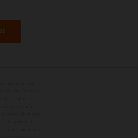
GE
con respecto a los
 adicional. Todos los
hículos se ofrecen de
cción o escritura;
so previo. En el caso
les del proceso. Los
os en el momento de la
o de competición y no