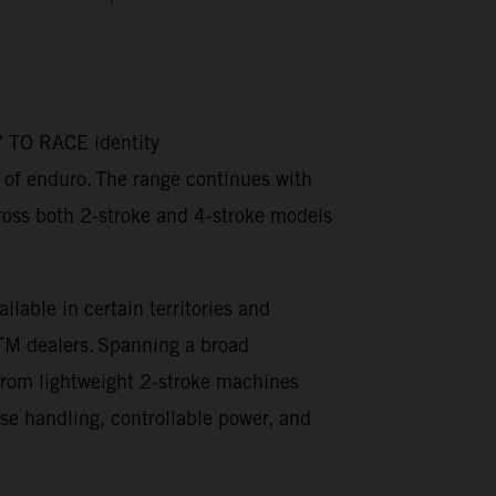
DY TO RACE identity
t of enduro. The range continues with
oss both 2-stroke and 4-stroke models
able in certain territories and
KTM dealers. Spanning a broad
 From lightweight 2-stroke machines
e handling, controllable power, and