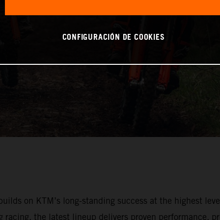
CONFIGURACIÓN DE COOKIES
lds on KTM’s long-standing success at the highest leve
racing, the latest lineup delivers proven performance, pr