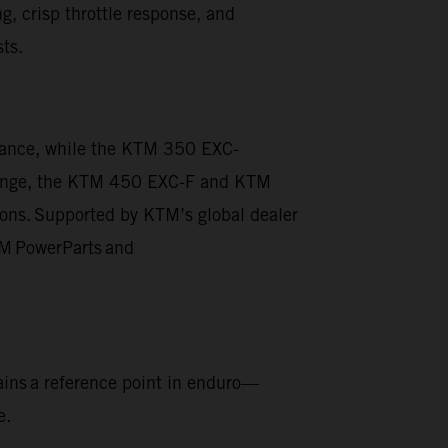
g, crisp throttle response, and
sts.
rmance, while the KTM 350 EXC-
he range, the KTM 450 EXC-F and KTM
ions. Supported by KTM’s global dealer
KTM PowerParts and
ins a reference point in enduro—
e.