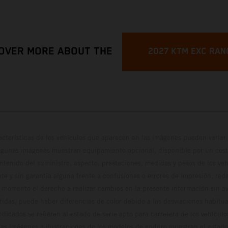
OVER MORE ABOUT THE
2027 KTM EXC RAN
cterísticas de los vehículos que aparecen en las imágenes pueden variar 
algunas imágenes muestran equipamiento opcional, disponible por un coste
ontenido del suministro, aspecto, prestaciones, medidas y pesos de los ve
te y sin garantía alguna frente a confusiones o errores de impresión, reda
 momento el derecho a realizar cambios en la presente información sin avi
stidas, puede haber diferencias de color debido a las desviaciones habitua
dicados se refieren al estado de serie apto para carretera de los vehícul
Las imágenes e ilustraciones de los modelos de enduro muestran el estad