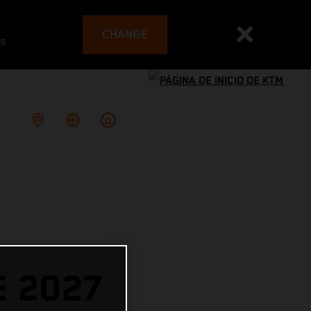
CHANGE
es
E 2027