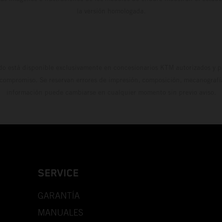
la versión homologada.
do está disponible exclusivamente en concesionarios KTM autorizados y pa
 compromiso. Se reservan errores de impresión, composición, mecanografía 
información puede cambiarse en cualquier momento sin previo aviso.
SERVICE
GARANTÍA
MANUALES