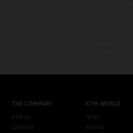
El descuento indica
información es sin
THE COMPANY
KTM WORLD
KTM AG
NEWS
CAREERS
RACING