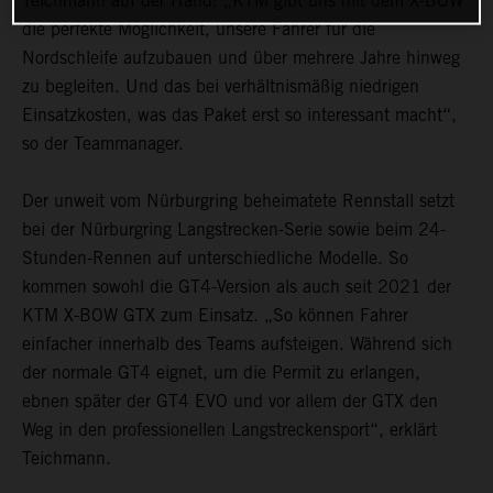
Teichmann auf der Hand: „KTM gibt uns mit dem X-BOW
die perfekte Möglichkeit, unsere Fahrer für die
Nordschleife aufzubauen und über mehrere Jahre hinweg
zu begleiten. Und das bei verhältnismäßig niedrigen
Einsatzkosten, was das Paket erst so interessant macht“,
so der Teammanager.
Der unweit vom Nürburgring beheimatete Rennstall setzt
bei der Nürburgring Langstrecken-Serie sowie beim 24-
Stunden-Rennen auf unterschiedliche Modelle. So
kommen sowohl die GT4-Version als auch seit 2021 der
KTM X-BOW GTX zum Einsatz. „So können Fahrer
einfacher innerhalb des Teams aufsteigen. Während sich
der normale GT4 eignet, um die Permit zu erlangen,
ebnen später der GT4 EVO und vor allem der GTX den
Weg in den professionellen Langstreckensport“, erklärt
Teichmann.