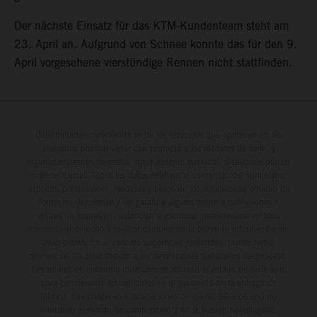
Der nächste Einsatz für das KTM-Kundenteam steht am
23. April an. Aufgrund von Schnee konnte das für den 9.
April vorgesehene vierstündige Rennen nicht stattfinden.
Determinadas características de los vehículos que aparecen en las
imágenes pueden variar con respecto a los modelos de serie, y
algunas imágenes muestran equipamiento opcional, disponible por un
coste adicional. Todos los datos relativos al contenido del suministro,
aspecto, prestaciones, medidas y pesos de los vehículos se ofrecen de
forma no vinculante y sin garantía alguna frente a confusiones o
errores de impresión, redacción o escritura; reservándose en todo
momento el derecho a realizar cambios en la presente información sin
aviso previo. En el caso de superficies revestidas, puede haber
diferencias de color debido a las desviaciones habituales del proceso.
Los valores de consumo indicados se refieren al estado de serie apto
para carretera de los vehículos en el momento de la entrega de
fábrica. Las imágenes e ilustraciones de los modelos de enduro
muestran el estado de competición y no la versión homologada.