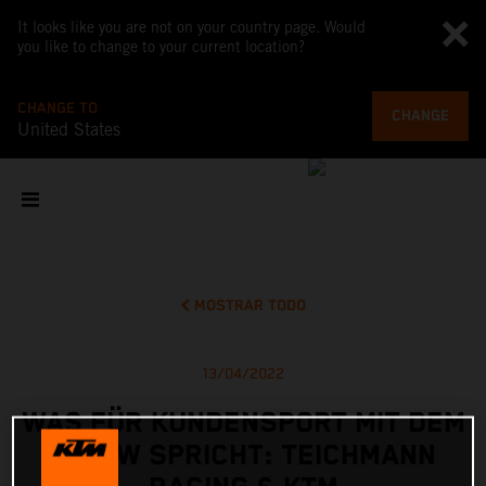
It looks like you are not on your country page. Would
you like to change to your current location?
CHANGE TO
CHANGE
United States
MOSTRAR TODO
13/04/2022
WAS FÜR KUNDENSPORT MIT DEM
X-BOW SPRICHT: TEICHMANN