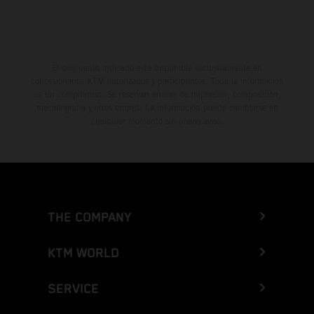
El descuento indicado está disponible exclusivamente en
concesionarios KTM autorizados y participantes. Toda la información
es sin compromiso. Se reservan errores de impresión, composición,
mecanografía y otros errores. La información puede cambiarse en
cualquier momento sin previo aviso.
THE COMPANY
KTM WORLD
SERVICE