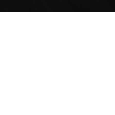
RACING SCHOOLS &
FLEET CAR PROJECTS
The KTM X-BOW COMP R is KTM’s interpretation of a
super sports car for the 21st century. “We took Colin
Chapman’s idea of a spartan, lightweight sports car
reduced to the bare essentials and transferred it into the