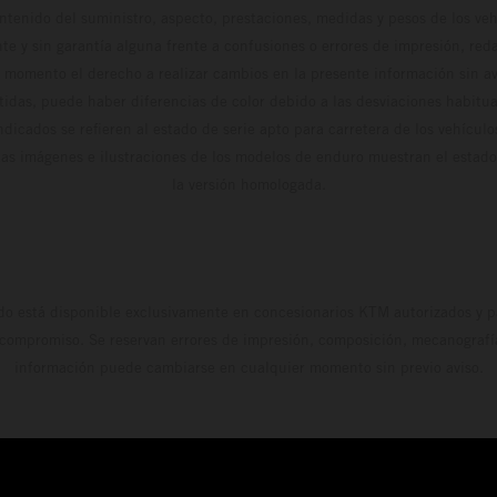
ontenido del suministro, aspecto, prestaciones, medidas y pesos de los ve
te y sin garantía alguna frente a confusiones o errores de impresión, reda
 momento el derecho a realizar cambios en la presente información sin avi
stidas, puede haber diferencias de color debido a las desviaciones habitua
dicados se refieren al estado de serie apto para carretera de los vehícul
Las imágenes e ilustraciones de los modelos de enduro muestran el estad
la versión homologada.
do está disponible exclusivamente en concesionarios KTM autorizados y pa
 compromiso. Se reservan errores de impresión, composición, mecanografía 
información puede cambiarse en cualquier momento sin previo aviso.