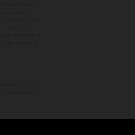
hículos se ofrecen de
cción o escritura;
so previo. En el caso
les del proceso. Los
os en el momento de la
o de competición y no
rticipantes. Toda la
y otros errores. La