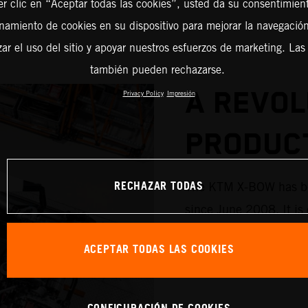
er clic en “Aceptar todas las cookies”, usted da su consentimient
amiento de cookies en su dispositivo para mejorar la navegación 
zar el uso del sitio y apoyar nuestros esfuerzos de marketing. Las
también pueden rechazarse.
A REVOL
Privacy Policy
Impresión
PRODUCT
RECHAZAR TODAS
The KTM X-BOW has bee
since June 2008. It is
production facilities a
ACEPTAR TODAS LAS COOKIES
with the latest standar