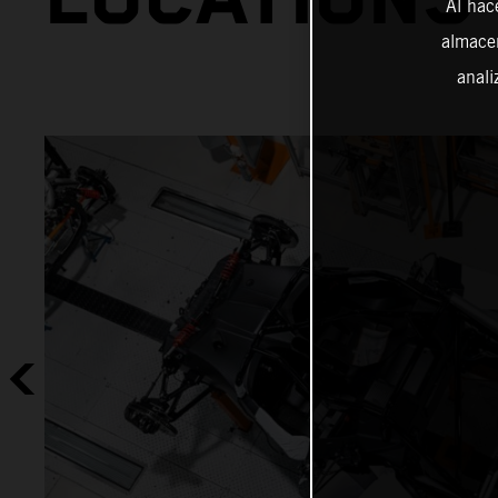
Al hac
almacen
anali