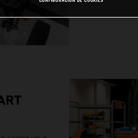
CONFIGURACIÓN DE COOKIES
ART
 as customer cars in