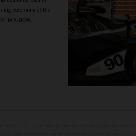
ening ceremony of the
he KTM X-BOW.
cterísticas de los vehículos que aparecen en las imágenes pueden variar 
algunas imágenes muestran equipamiento opcional, disponible por un coste