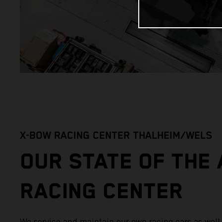
X-BOW RACING CENTER THALHEIM/WELS
OUR STATE OF THE 
RACING CENTER
We service and maintain our own racing cars as well