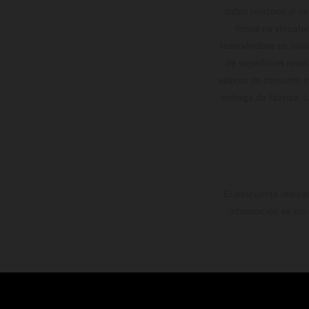
datos relativos al c
forma no vinculan
reservándose en todo
de superficies reve
valores de consumo in
entrega de fábrica. 
El descuento indica
información es sin