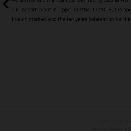
our modern plant in Upper Austria. In 2018, the op
branch marked also the ten years celebration for t
Determinadas cara
modelos de serie, y 