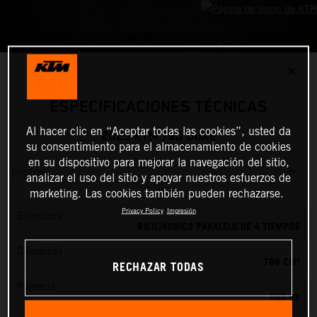
✕
ESPECIFICACIONES TÉCNICAS
Al hacer clic en “Aceptar todas las cookies”, usted da
2025 KTM 790 DUKE
su consentimiento para el almacenamiento de cookies
en su dispositivo para mejorar la navegación del sitio,
MOTOR
analizar el uso del sitio y apoyar nuestros esfuerzos de
marketing. Las cookies también pueden rechazarse.
Privacy Policy
Impresión
Estructura
BICILÍNDRICO PARALELO DE 4 TIEMPOS
Cilindrada
799 CM³
RECHAZAR TODAS
Potencia
105 PS