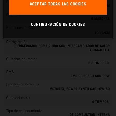
Par máximo
ACEPTAR TODAS LAS COOKIES
87 NM
Cambio
6 MARCHAS
CONFIGURACIÓN DE COOKIES
Emisiones de CO
2
108 G/KM
Refrigeración
REFRIGERACIÓN POR LÍQUIDO CON INTERCAMBIADOR DE CALOR
AGUA/ACEITE
Cilindros del motor
BICILÍNDRICO
EMS
EMS DE BOSCH CON RBW
Lubricante de motor
MOTOREX, POWER SYNTH SAE 10W-50
Ciclo del motor
4 TIEMPOS
Tipo de accionamiento
DE COMBUSTIÓN INTERNA