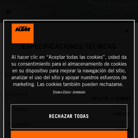
✕
ESPECIFICACIONES TÉCNICAS
Al hacer clic en “Aceptar todas las cookies”, usted da
2024 KTM 1390 SUPER DUKE R EVO
su consentimiento para el almacenamiento de cookies
en su dispositivo para mejorar la navegación del sitio,
MOTOR
analizar el uso del sitio y apoyar nuestros esfuerzos de
marketing. Las cookies también pueden rechazarse.
Privacy Policy
Impresión
Estructura
V2 A 75º, 4 TIEMPOS
Cilindrada
1350 CM³
RECHAZAR TODAS
Par máximo
145 NM