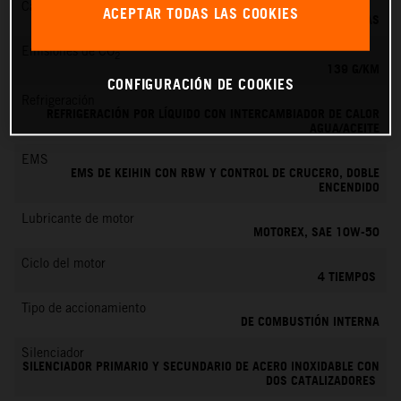
Cambio
ACEPTAR TODAS LAS COOKIES
6 MARCHAS
Emisiones de CO
2
139 G/KM
CONFIGURACIÓN DE COOKIES
Refrigeración
REFRIGERACIÓN POR LÍQUIDO CON INTERCAMBIADOR DE CALOR
AGUA/ACEITE
EMS
EMS DE KEIHIN CON RBW Y CONTROL DE CRUCERO, DOBLE
ENCENDIDO
Lubricante de motor
MOTOREX, SAE 10W-50
Ciclo del motor
4 TIEMPOS
Tipo de accionamiento
DE COMBUSTIÓN INTERNA
Silenciador
SILENCIADOR PRIMARIO Y SECUNDARIO DE ACERO INOXIDABLE CON
DOS CATALIZADORES