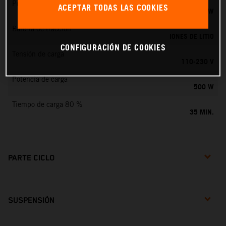
Potencia nominal
ACEPTAR TODAS LAS COOKIES
0,75 KW
Batería de tracción
IONES DE LITIO
CONFIGURACIÓN DE COOKIES
Tensión de carga
110-230 V
Potencia de carga
500 W
Tiempo de carga 80 %
35 MIN.
PARTE CICLO
SUSPENSIÓN