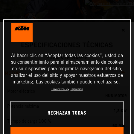
✕
ESPECIFICACIONES TÉCNICAS
Al hacer clic en “Aceptar todas las cookies”, usted da
2024 KTM SX-E 2
su consentimiento para el almacenamiento de cookies
en su dispositivo para mejorar la navegación del sitio,
MOTOR
analizar el uso del sitio y apoyar nuestros esfuerzos de
marketing. Las cookies también pueden rechazarse.
Privacy Policy
Impresión
Motor eléctrico
HUB MOTOR
Potencia máxima
1,8 KW
RECHAZAR TODAS
Tiempo de carga 100 %
60 MIN.