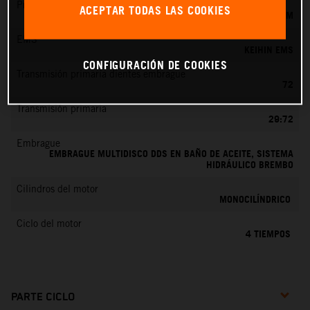
Preparación de la mezcla
ACEPTAR TODAS LAS COOKIES
KEIHIN EFI, TOBERA DE 44 MM
EMS
KEIHIN EMS
CONFIGURACIÓN DE COOKIES
Transmisión primaria dientes embrague
72
Transmisión primaria
29:72
Embrague
EMBRAGUE MULTIDISCO DDS EN BAÑO DE ACEITE, SISTEMA
HIDRÁULICO BREMBO
Cilindros del motor
MONOCILÍNDRICO
Ciclo del motor
4 TIEMPOS
PARTE CICLO