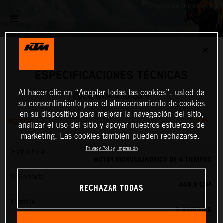
✕
ESPECIFICACIONES TÉCNICAS
Al hacer clic en “Aceptar todas las cookies”, usted da
2026 KTM 450 SX-F
su consentimiento para el almacenamiento de cookies
en su dispositivo para mejorar la navegación del sitio,
MOTOR
analizar el uso del sitio y apoyar nuestros esfuerzos de
marketing. Las cookies también pueden rechazarse.
Privacy Policy
Impresión
Estructura
MOTOR MONOCILÍNDRICO DE 4 TIEMPOS
Cilindrada
449.9 CM³
RECHAZAR TODAS
Cambio
5 MARCHAS