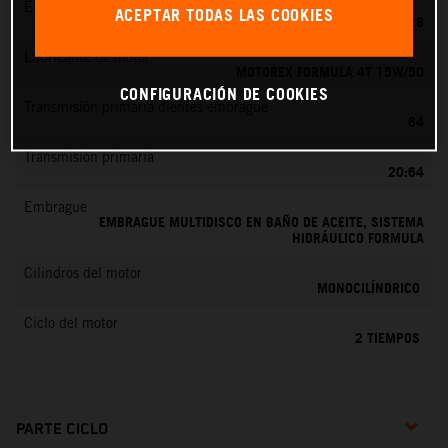
EMS
ACEPTAR TODAS LAS COOKIES
KEIHIN PWK 28
Lubricante de motor
MOTOREX FORMULA 4T 15W/50
CONFIGURACIÓN DE COOKIES
Transmisión primaria dientes embrague
64
Transmisión primaria
20:64
Embrague
EMBRAGUE MULTIDISCO EN BAÑO DE ACEITE, SISTEMA
HIDRÁULICO FORMULA
Cilindros del motor
MONOCILÍNDRICO
Ciclo del motor
2 TIEMPOS
PARTE CICLO