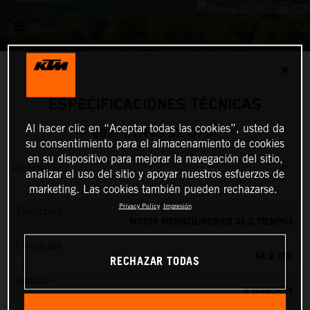
✕
ESPECIFICACIONES TÉCNICAS
Al hacer clic en “Aceptar todas las cookies”, usted da
2027 KTM 85 SX 17/14
su consentimiento para el almacenamiento de cookies
en su dispositivo para mejorar la navegación del sitio,
MOTOR
analizar el uso del sitio y apoyar nuestros esfuerzos de
marketing. Las cookies también pueden rechazarse.
Privacy Policy
Impresión
Estructura
MOTOR MONOCILÍNDRICO DE 2 TIEMPOS
Cilindrada
84.9 CM³
RECHAZAR TODAS
Cambio
6 MARCHAS