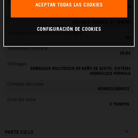
EMS
ACEPTAR TODAS LAS COOKIES
KEIHIN PWK 28
Lubricante de motor
MOTOREX FORMULA 4T 15W/50
CONFIGURACIÓN DE COOKIES
Transmisión primaria dientes embrague
64
Transmisión primaria
20:64
Embrague
EMBRAGUE MULTIDISCO EN BAÑO DE ACEITE, SISTEMA
HIDRÁULICO FORMULA
Cilindros del motor
MONOCILÍNDRICO
Ciclo del motor
2 TIEMPOS
PARTE CICLO