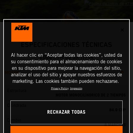
✕
ESPECIFICACIONES TÉCNICAS
Al hacer clic en “Aceptar todas las cookies”, usted da
2026 KTM 85 SX 17/14
su consentimiento para el almacenamiento de cookies
en su dispositivo para mejorar la navegación del sitio,
MOTOR
analizar el uso del sitio y apoyar nuestros esfuerzos de
marketing. Las cookies también pueden rechazarse.
Privacy Policy
Impresión
Estructura
MOTOR MONOCILÍNDRICO DE 2 TIEMPOS
Cilindrada
84.9 CM³
RECHAZAR TODAS
Cambio
6 MARCHAS