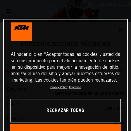
✕
ESPECIFICACIONES TÉCNICAS
Al hacer clic en “Aceptar todas las cookies”, usted da
2025 KTM 390 ENDURO R
su consentimiento para el almacenamiento de cookies
en su dispositivo para mejorar la navegación del sitio,
MOTOR
analizar el uso del sitio y apoyar nuestros esfuerzos de
marketing. Las cookies también pueden rechazarse.
Privacy Policy
Impresión
Estructura
MOTOR MONOCILÍNDRICO DE 4 TIEMPOS
Cilindrada
398.7 CM³
RECHAZAR TODAS
Potencia
45 PS