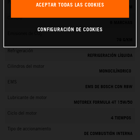
Par máximo
ACEPTAR TODAS LAS COOKIES
39 NM
Cambio
6 MARCHAS
CONFIGURACIÓN DE COOKIES
Emisiones de CO
2
79 G/KM
Refrigeración
REFRIGERACIÓN LÍQUIDA
Cilindros del motor
MONOCILÍNDRICO
EMS
EMS DE BOSCH CON RBW
Lubricante de motor
MOTOREX FORMULA 4T 15W/50
Ciclo del motor
4 TIEMPOS
Tipo de accionamiento
DE COMBUSTIÓN INTERNA