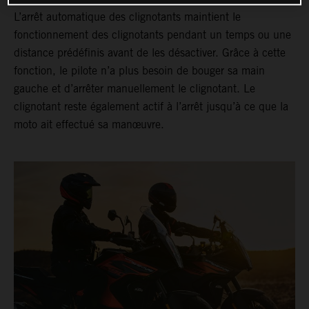
L’arrêt automatique des clignotants maintient le
fonctionnement des clignotants pendant un temps ou une
distance prédéfinis avant de les désactiver. Grâce à cette
fonction, le pilote n’a plus besoin de bouger sa main
gauche et d’arrêter manuellement le clignotant. Le
clignotant reste également actif à l’arrêt jusqu’à ce que la
moto ait effectué sa manœuvre.