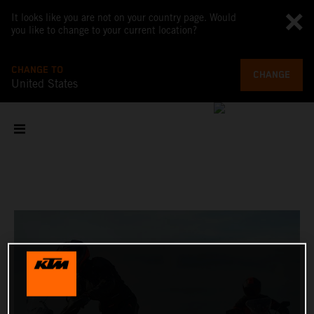
It looks like you are not on your country page. Would
you like to change to your current location?
CHANGE TO
CHANGE
United States