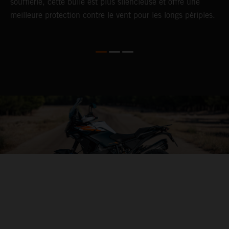
soufflerie, cette bulle est plus silencieuse et offre une
K
meilleure protection contre le vent pour les longs périples.
n
d
04. THE BACKBONE