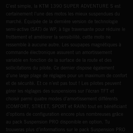
C’est simple, la KTM 1390 SUPER ADVENTURE S est
L
certainement l’une des motos les mieux suspendues du
m
marché. Équipée de la dernière version de technologie
1
le
semi-active (SAT) de WP, à tige traversante pour réduire le
d
frottement et améliorer la sensibilité, cette moto ne
s
ressemble à aucune autre. Les soupapes magnétiques à
d
commande électronique assurent un amortissement
a
variable en fonction de la surface de la route et des
6
sollicitations du pilote. Ce dernier dispose également
d’une large plage de réglages pour un maximum de confort
et de sécurité. Et ce n’est pas tout ! Les pilotes peuvent
gérer les réglages des suspensions sur l’écran TFT et
choisir parmi quatre modes d’amortissement différents
(COMFORT, STREET, SPORT et RAIN) tout en bénéficiant
d’options de configuration encore plus nombreuses grâce
au pack Suspension PRO disponible en option. Tu
trouveras plus d’informations sur le pack Suspension PRO