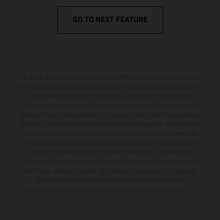
GO TO NEXT FEATURE
Le détail des véhicules illustrés peut différer de celui des modèles de
série, et certaines illustrations présentent des équipements optionnels
disponibles avec surcoût. Toutes les informations concernant le
contenu de la livraison, l'apparence, les services, les dimensions et le
poids sont non-contractuelles et fournies à titre indicatif sous réserve
d'erreurs, de défauts d'impression, de mise en page et de saisie; ces
informations sont sujettes à modification sans notification préalable.
Dans le cas des surfaces revêtues, il peut y avoir des différences de
couleur dues aux écarts de processus habituels. Les valeurs de
consommation indiquées se réfèrent à l'état des véhicules en état de
marche en série au moment de la livraison en usine. Les images et
illustrations des modèles Enduro présentent les motos en
configuration compétition et non en configuration homologuée.