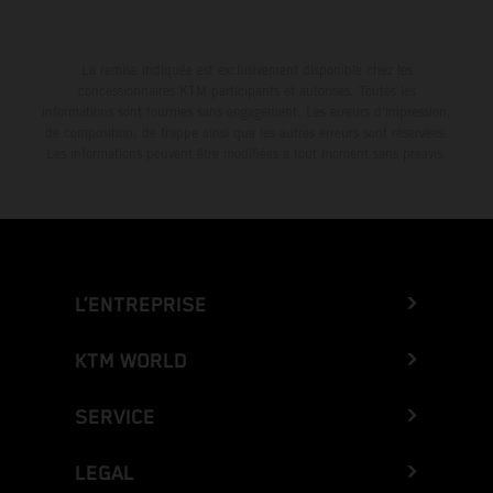
La remise indiquée est exclusivement disponible chez les
concessionnaires KTM participants et autorisés. Toutes les
informations sont fournies sans engagement. Les erreurs d'impression,
de composition, de frappe ainsi que les autres erreurs sont réservées.
Les informations peuvent être modifiées à tout moment sans préavis.
L’ENTREPRISE
KTM WORLD
SERVICE
LEGAL