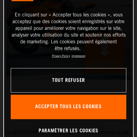
En cliquant sur « Accepter tous les cookies », vous
acceptez que des cookies soient enregistrés sur votre
appareil pour améliorer votre navigation sur le site,
analyser votre utilisation du site et soutenir nos efforts
de marketing. Les cookies peuvent également
être refusés.
Privacy Policy
Impression
TOUT REFUSER
ACCEPTER TOUS LES COOKIES
QUICKSHIFTER+
PARAMÉTRER LES COOKIES
Le QUICKSHIFTER+ permet de monter les vitesses ou de