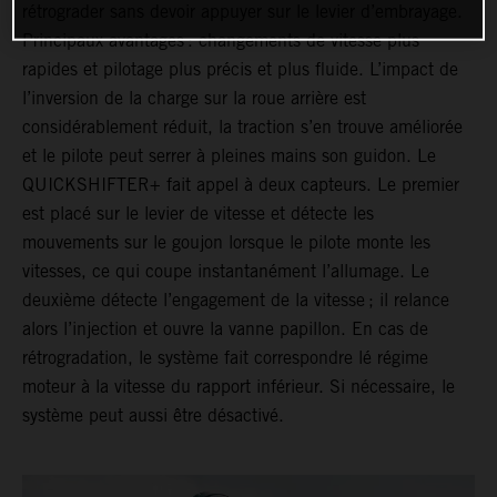
rétrograder sans devoir appuyer sur le levier d’embrayage.
Principaux avantages : changements de vitesse plus
rapides et pilotage plus précis et plus fluide. L’impact de
l’inversion de la charge sur la roue arrière est
considérablement réduit, la traction s’en trouve améliorée
et le pilote peut serrer à pleines mains son guidon. Le
QUICKSHIFTER+ fait appel à deux capteurs. Le premier
est placé sur le levier de vitesse et détecte les
mouvements sur le goujon lorsque le pilote monte les
vitesses, ce qui coupe instantanément l’allumage. Le
deuxième détecte l’engagement de la vitesse ; il relance
alors l’injection et ouvre la vanne papillon. En cas de
rétrogradation, le système fait correspondre lé régime
moteur à la vitesse du rapport inférieur. Si nécessaire, le
système peut aussi être désactivé.