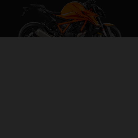
2026 KTM 1390 SUPER DUKE R
THE BEAST
PAGE MODÈLE