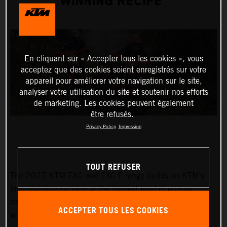
WINNING RECIPE
En cliquant sur « Accepter tous les cookies », vous
acceptez que des cookies soient enregistrés sur votre
appareil pour améliorer votre navigation sur le site,
analyser votre utilisation du site et soutenir nos efforts
de marketing. Les cookies peuvent également
être refusés.
Privacy Policy
Impression
TOUT REFUSER
The 2027 KTM EXC and EXC-F range builds on KTM’s
long-standing success at the highest level of enduro
competition. Developed through years of championship-
ACCEPTER TOUS LES COOKIES
winning racing, the latest lineup delivers proven