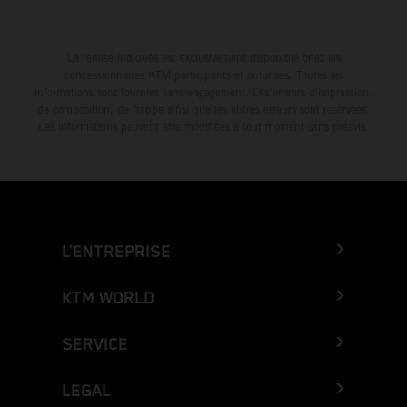
La remise indiquée est exclusivement disponible chez les
concessionnaires KTM participants et autorisés. Toutes les
informations sont fournies sans engagement. Les erreurs d'impression,
de composition, de frappe ainsi que les autres erreurs sont réservées.
Les informations peuvent être modifiées à tout moment sans préavis.
L’ENTREPRISE
KTM WORLD
SERVICE
LEGAL