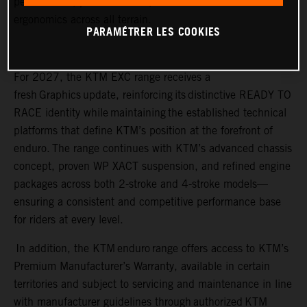
performance, precise control, and rider-focused
ergonomics across all terrain.
PARAMÉTRER LES COOKIES
For 2027, the KTM EXC range receives a
fresh Graphics update, reinforcing its distinctive READY TO
RACE identity while maintaining the established technical
platforms that define KTM’s position at the forefront of
enduro. The range continues with KTM’s advanced chassis
concept, proven WP XACT suspension, and refined engine
packages across both 2-stroke and 4-stroke models—
ensuring a consistent and competitive performance base
for riders at every level.
In addition, the KTM enduro range offers access to KTM’s
Premium Manufacturer’s Warranty, available in certain
territories and subject to servicing and maintenance in line
with manufacturer guidelines through authorized KTM