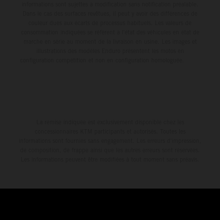
informations sont sujettes à modification sans notification préalable.
Dans le cas des surfaces revêtues, il peut y avoir des différences de
couleur dues aux écarts de processus habituels. Les valeurs de
consommation indiquées se réfèrent à l'état des véhicules en état de
marche en série au moment de la livraison en usine. Les images et
illustrations des modèles Enduro présentent les motos en
configuration compétition et non en configuration homologuée.
La remise indiquée est exclusivement disponible chez les
concessionnaires KTM participants et autorisés. Toutes les
informations sont fournies sans engagement. Les erreurs d'impression,
de composition, de frappe ainsi que les autres erreurs sont réservées.
Les informations peuvent être modifiées à tout moment sans préavis.