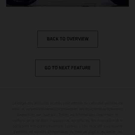
BACK TO OVERVIEW
GO TO NEXT FEATURE
Le détail des véhicules illustrés peut différer de celui des modèles de
série, et certaines illustrations présentent des équipements optionnels
disponibles avec surcoût. Toutes les informations concernant le
contenu de la livraison, l'apparence, les services, les dimensions et le
poids sont non-contractuelles et fournies à titre indicatif sous réserve
d'erreurs, de défauts d'impression, de mise en page et de saisie; ces