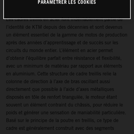
PARAMÉTRER LES COOKIES
Les cadres treillis en acier font indéniablement partie de
l’identité de KTM depuis des décennies et sont devenus
un élément essentiel de la gamme de motos de production
après des années d’apprentissage et de succès sur les
circuits du monde entier. L’élément en acier permet
d’obtenir l’équilibre parfait entre résistance et flexibilité,
avec un minimum de matériau par rapport aux éléments
en aluminium. Cette structure de cadre treillis relie la
colonne de direction à l’axe de bras oscillant aussi
directement que possible à l’aide d’axes métalliques
disposés en tôle de renfort triangulée, le moteur étant
souvent un élément contraint du châssis, pour réduire le
poids et générer une sensation de maniabilité particulière.
Basé sur le principe de la poutre en treillis, ce type de
cadre est généralement construit avec des segments