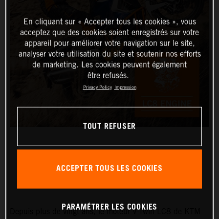
En cliquant sur « Accepter tous les cookies », vous
acceptez que des cookies soient enregistrés sur votre
appareil pour améliorer votre navigation sur le site,
analyser votre utilisation du site et soutenir nos efforts
de marketing. Les cookies peuvent également
être refusés.
Privacy Policy
Impression
TOUT REFUSER
ACCEPTER TOUS LES COOKIES
MOTEUR LC8
PARAMÉTRER LES COOKIES
Depuis plus de vingt ans, le moteur V-Twin LC8 de KTM