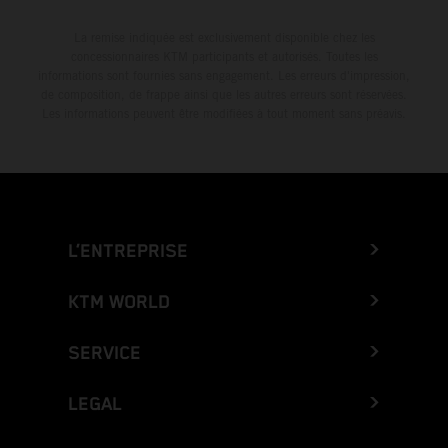
La remise indiquée est exclusivement disponible chez les
concessionnaires KTM participants et autorisés. Toutes les
informations sont fournies sans engagement. Les erreurs d'impression,
de composition, de frappe ainsi que les autres erreurs sont réservées.
Les informations peuvent être modifiées à tout moment sans préavis.
L’ENTREPRISE
KTM WORLD
SERVICE
LEGAL