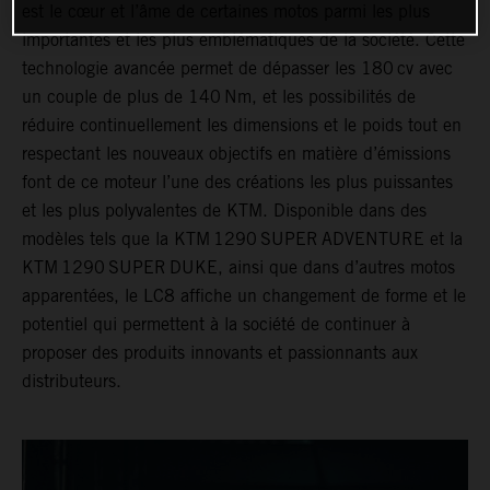
est le cœur et l’âme de certaines motos parmi les plus
importantes et les plus emblématiques de la société. Cette
technologie avancée permet de dépasser les 180 cv avec
un couple de plus de 140 Nm, et les possibilités de
réduire continuellement les dimensions et le poids tout en
respectant les nouveaux objectifs en matière d’émissions
font de ce moteur l’une des créations les plus puissantes
et les plus polyvalentes de KTM. Disponible dans des
modèles tels que la KTM 1290 SUPER ADVENTURE et la
KTM 1290 SUPER DUKE, ainsi que dans d’autres motos
apparentées, le LC8 affiche un changement de forme et le
potentiel qui permettent à la société de continuer à
proposer des produits innovants et passionnants aux
distributeurs.