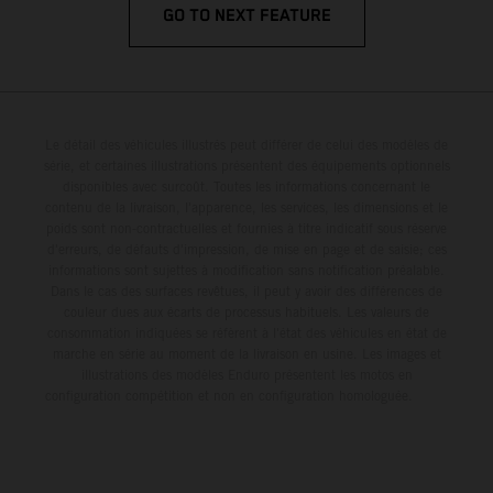
GO TO NEXT FEATURE
Le détail des véhicules illustrés peut différer de celui des modèles de
série, et certaines illustrations présentent des équipements optionnels
disponibles avec surcoût. Toutes les informations concernant le
contenu de la livraison, l'apparence, les services, les dimensions et le
poids sont non-contractuelles et fournies à titre indicatif sous réserve
d'erreurs, de défauts d'impression, de mise en page et de saisie; ces
informations sont sujettes à modification sans notification préalable.
Dans le cas des surfaces revêtues, il peut y avoir des différences de
couleur dues aux écarts de processus habituels. Les valeurs de
consommation indiquées se réfèrent à l'état des véhicules en état de
marche en série au moment de la livraison en usine. Les images et
illustrations des modèles Enduro présentent les motos en
configuration compétition et non en configuration homologuée.