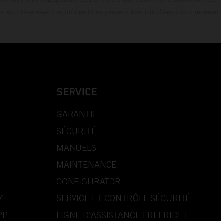
rs sont réservées. Les informations peuvent être modifiées à tout moment 
SERVICE
GARANTIE
SÉCURITÉ
MANUELS
MAINTENANCE
CONFIGURATOR
M
SERVICE ET CONTRÔLE SÉCURITÉ
PP
LIGNE D’ASSISTANCE FREERIDE E