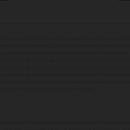
s illustrés peut différer de celui des modèles de série, et certaines illus
els disponibles avec surcoût. Toutes les informations concernant le cont
ces, les dimensions et le poids sont non-contractuelles et fournies à titre
s d'impression, de mise en page et de saisie; ces informations sont sujette
e. Dans le cas des surfaces revêtues, il peut y avoir des différences de c
ls. Les valeurs de consommation indiquées se réfèrent à l'état des véhicu
 la livraison en usine. Les images et illustrations des modèles Enduro p
uration compétition et non en configuration homo
t exclusivement disponible chez les concessionnaires KTM participants et
fournies sans engagement. Les erreurs d'impression, de composition, de f