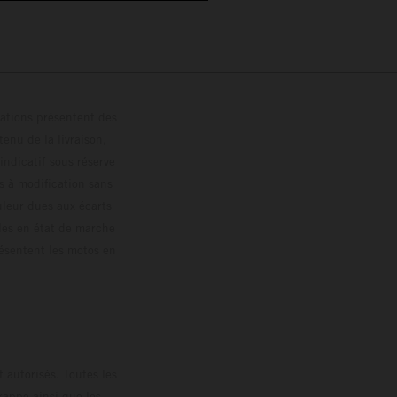
trations présentent des
enu de la livraison,
 indicatif sous réserve
s à modification sans
ouleur dues aux écarts
les en état de marche
résentent les motos en
loguée.
 autorisés. Toutes les
rappe ainsi que les