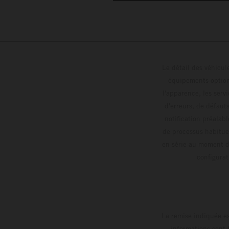
Le détail des véhicule
équipements optionn
l'apparence, les servi
d'erreurs, de défaut
notification préalabl
de processus habitue
en série au moment de
config
La remise indiquée es
informations sont 