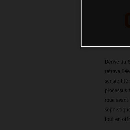
Dérivé du 
retravaillé
sensibilité
processus t
roue avant 
sophistiqué
tout en off