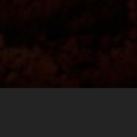
Finding the perfect balance between comfort and
durability goes a long way on race day. For the fast pace
walk to the ultimate spectator corner at Mugello, or the
long hike to Carl’s Dinner, to a VIP pit walk, or the after
party, KTM POWERWEAR REPLICA TEAM SHOES are