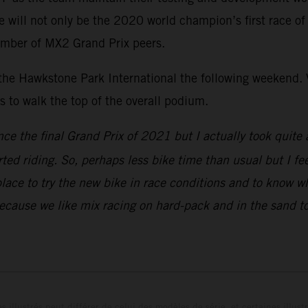
ill not only be the 2020 world champion’s first race of th
umber of MX2 Grand Prix peers.
 the Hawkstone Park International the following weekend. V
to walk the top of the overall podium.
nce the final Grand Prix of 2021 but I actually took quite 
rted riding. So, perhaps less bike time than usual but I fe
place to try the new bike in race conditions and to know w
because we like mix racing on hard-pack and in the sand to
s illustrés peut différer de celui des modèles de série, et certaines illus