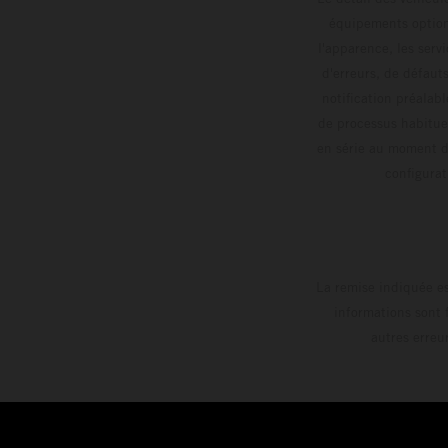
équipements optionn
l'apparence, les servi
d'erreurs, de défaut
notification préalabl
de processus habitue
en série au moment de
config
La remise indiquée es
informations sont 
autres erreu