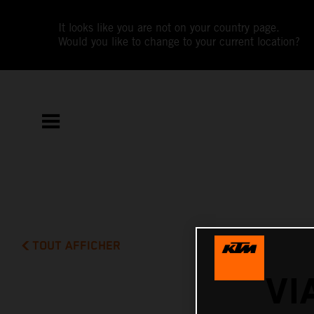
It looks like you are not on your country page.
Would you like to change to your current location?
TOUT AFFICHER
VI