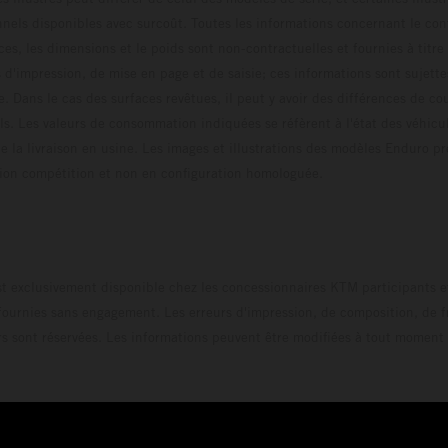
els disponibles avec surcoût. Toutes les informations concernant le cont
ces, les dimensions et le poids sont non-contractuelles et fournies à titre
s d'impression, de mise en page et de saisie; ces informations sont sujette
e. Dans le cas des surfaces revêtues, il peut y avoir des différences de c
ls. Les valeurs de consommation indiquées se réfèrent à l'état des véhicu
 la livraison en usine. Les images et illustrations des modèles Enduro p
uration compétition et non en configuration homo
t exclusivement disponible chez les concessionnaires KTM participants et
fournies sans engagement. Les erreurs d'impression, de composition, de f
rs sont réservées. Les informations peuvent être modifiées à tout moment 