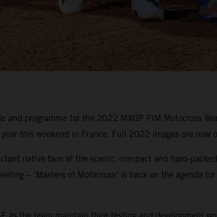
ule and programme for the 2022 MXGP FIM Motocross Wor
e year this weekend in France. Full 2022 images are now o
ctant native fans at the scenic, compact and hard-packed 
eeting – ‘Masters of Motocross’ is back on the agenda for
F as the team maintain their testing and development wo