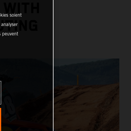
 WITH
kies soient
UTING
, analyser
es peuvent