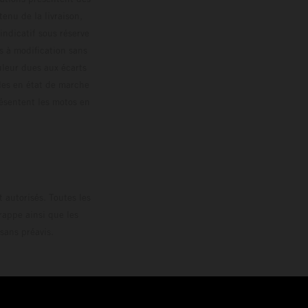
enu de la livraison,
 indicatif sous réserve
s à modification sans
ouleur dues aux écarts
les en état de marche
résentent les motos en
loguée.
 autorisés. Toutes les
rappe ainsi que les
sans préavis.