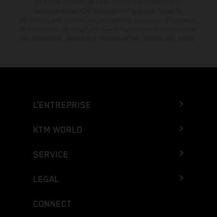
La remise indiquée est exclusivement disponible chez les
concessionnaires KTM participants et autorisés. Toutes les
informations sont fournies sans engagement. Les erreurs d'impression,
de composition, de frappe ainsi que les autres erreurs sont réservées.
Les informations peuvent être modifiées à tout moment sans préavis.
L’ENTREPRISE
KTM WORLD
SERVICE
LEGAL
CONNECT