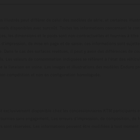
s illustrés peut différer de celui des modèles de série, et certaines illus
els disponibles avec surcoût. Toutes les informations concernant le cont
ces, les dimensions et le poids sont non-contractuelles et fournies à titre
s d'impression, de mise en page et de saisie; ces informations sont sujette
e. Dans le cas des surfaces revêtues, il peut y avoir des différences de c
ls. Les valeurs de consommation indiquées se réfèrent à l'état des véhicu
 la livraison en usine. Les images et illustrations des modèles Enduro p
uration compétition et non en configuration homo
t exclusivement disponible chez les concessionnaires KTM participants et
fournies sans engagement. Les erreurs d'impression, de composition, de f
rs sont réservées. Les informations peuvent être modifiées à tout moment 