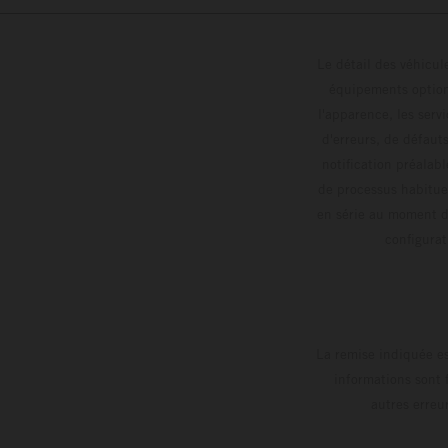
Le détail des véhicule
équipements optionn
l'apparence, les servi
d'erreurs, de défaut
notification préalabl
de processus habitue
en série au moment de
config
La remise indiquée es
informations sont 
autres erreu