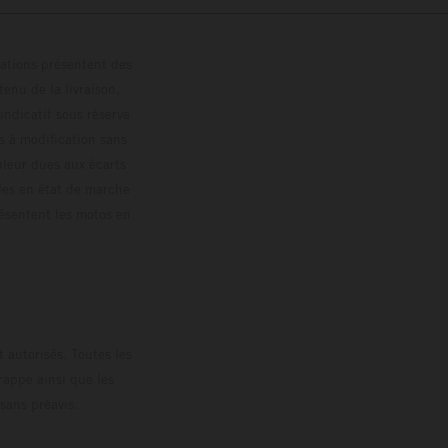
trations présentent des
enu de la livraison,
 indicatif sous réserve
s à modification sans
ouleur dues aux écarts
les en état de marche
résentent les motos en
loguée.
 autorisés. Toutes les
rappe ainsi que les
sans préavis.