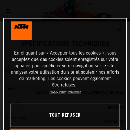
✕
SPÉCIFICATIONS TECHNIQUES
En cliquant sur « Accepter tous les cookies », vous
2026 KTM 990 RC R
acceptez que des cookies soient enregistrés sur votre
appareil pour améliorer votre navigation sur le site,
MOTEUR
analyser votre utilisation du site et soutenir nos efforts
de marketing. Les cookies peuvent également
être refusés.
Version
BICYLINDRE PARALLÈLE DOHC, 4 TEMPS (EURO 5+)
Privacy Policy
Impression
Cylindrée
947 CM³
TOUT REFUSER
Puissance
127.84 PS